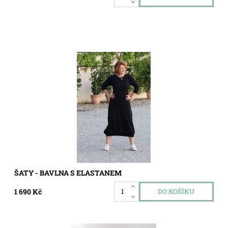
Dostupnost:
Skladem
Kód:
8216021
ŠATY - BAVLNA S ELASTANEM
1 690 Kč