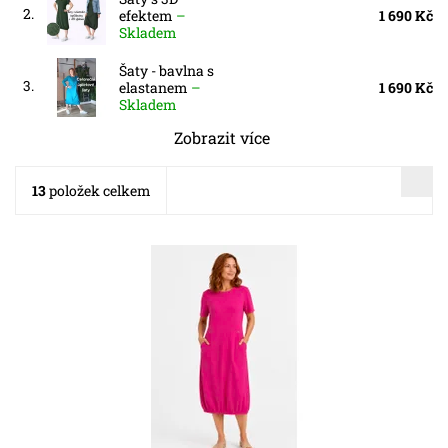
2.
efektem
–
1 690 Kč
Skladem
Šaty - bavlna s
3.
elastanem
–
1 690 Kč
Skladem
Zobrazit více
13
položek celkem
Dostupnost:
Skladem
Kód:
5838