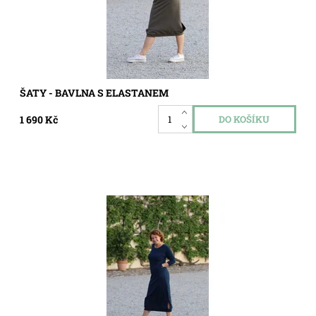
ŠATY - BAVLNA S ELASTANEM
1 690 Kč
Dostupnost:
Skladem
Kód:
8216023