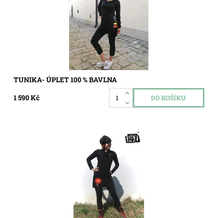
TUNIKA- ÚPLET 100 % BAVLNA
1 590 Kč
Dostupnost:
Skladem
Kód:
7284440