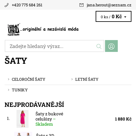
+420 775 684 261
jana.herout
@
seznam.cz
0 Kč
0 ks /
ŠATY
CELOROČNÍ ŠATY
LETNÍ ŠATY
TUNIKY
NEJPRODÁVANĚJŠÍ
Šaty z bukové
1.
celulózy
–
1 880 Kč
Skladem
Šaty s 3D