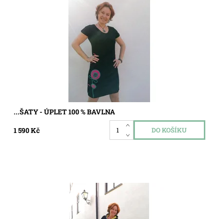
Dostupnost:
Skladem
Kód:
8215962
...ŠATY - ÚPLET 100 % BAVLNA
1 590 Kč
Dostupnost:
Skladem
Kód:
4302