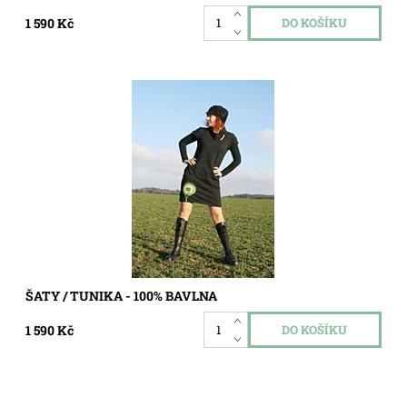
1 590 Kč
Dostupnost:
Skladem
Kód:
6799621
ŠATY / TUNIKA - 100% BAVLNA
1 590 Kč