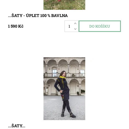
...ŠATY - ÚPLET 100 % BAVLNA
1 590 Kč
Dostupnost:
Skladem
Kód:
7217876
...ŠATY...