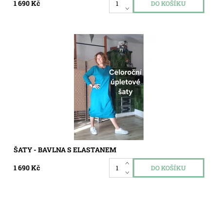
1 690 Kč
Dostupnost:
Skladem
Kód:
8216028
ŠATY - BAVLNA S ELASTANEM
1 690 Kč