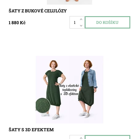
ŠATY Z BUKOVÉ CELULÓZY
1 880 Kč
Dostupnost:
Skladem
Kód:
8216029
ŠATY S 3D EFEKTEM