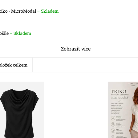
riko - MicroModal
–
Skladem
ošile
–
Skladem
Zobrazit více
ložek celkem
kladem
Dostupnost:
Skladem
837
Kód:
5834