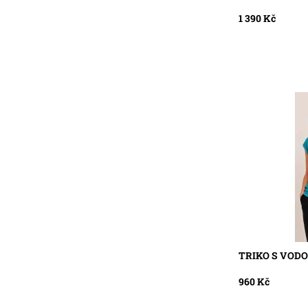
1 390 Kč
Dostupnost:
S
Kód:
5
TRIKO S VOD
960 Kč