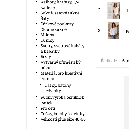
Kalhoty, kraťasy, 3/4
kalhoty
2.
T
Sukně, šatové sukně
Šaty
Dárkové poukazy
Dlouhé sukně
3.
K
Mikiny
Tuniky
Svetry, svetrové kabáty
a kabátky
Vesty
Řadit dle:
6
po
Výtvarný příměstský
tábor
Materiál pro kreativní
tvoření
Tašky, batohy,
Dostupnost:
S
ledvinky
Kód:
5
Ruční výroba textilních
loutek
Pro děti
Tašky, batohy, ledvinky
Velikosti plus size 48-60