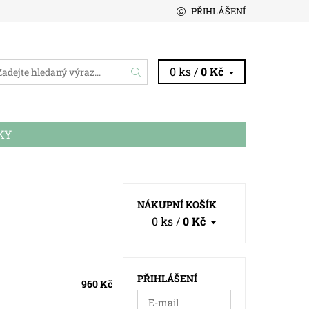
PŘIHLÁŠENÍ
0 ks /
0 Kč
KY
NÁKUPNÍ KOŠÍK
0 ks
/
0 Kč
PŘIHLÁŠENÍ
960 Kč