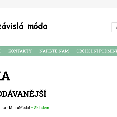
Í
KONTAKTY
NAPIŠTE NÁM
OBCHODNÍ PODMÍN
KA
ODÁVANĚJŠÍ
riko - MicroModal
–
Skladem