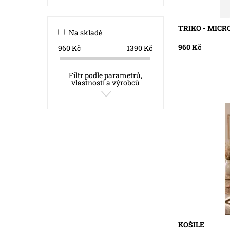
TRIKO - MIC
Na skladě
960 Kč
960
Kč
1390
Kč
Filtr podle parametrů,
vlastností a výrobců
Dostupnost:
S
Kód:
5
KOŠILE