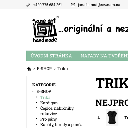
+420 775 684 261
jana.herout
@
seznam.cz
ÚVODNÍ STRÁNKA
NÁPADY NA TVOŘEN
E-SHOP
Trika
TRI
KATEGORIE
E-SHOP
Trika
NEJPR
Kardigan
Čepice, nákrčníky,
rukavice
1.
T
Pro pány
Kabáty, bundy a ponča