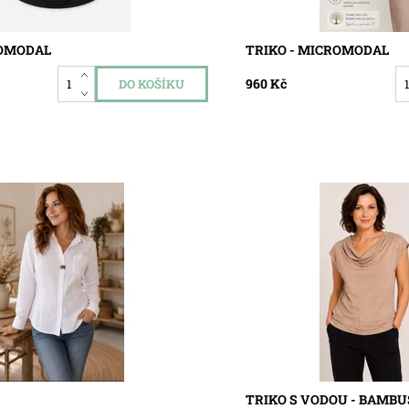
ROMODAL
TRIKO - MICROMODAL
960 Kč
kladem
Dostupnost:
Skladem
828
Kód:
5821
TRIKO S VODOU - BAMBU