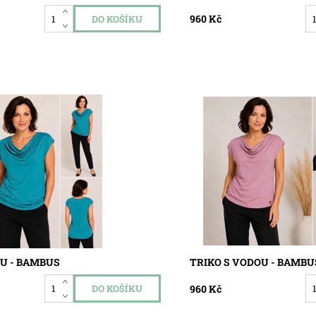
960 Kč
kladem
Dostupnost:
Skladem
820
Kód:
5819
OU - BAMBUS
TRIKO S VODOU - BAMBU
960 Kč