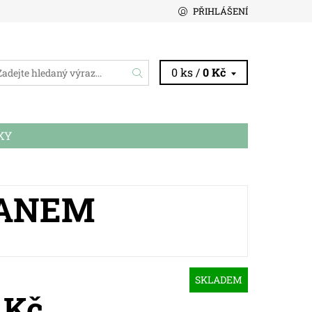
PŘIHLÁŠENÍ
0 ks /
0 Kč
KY
TANEM
SKLADEM
 Kč