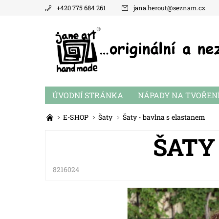
+420 775 684 261
jana.herout
@
seznam.cz
ÚVODNÍ STRÁNKA
NÁPADY NA TVOŘEN
E-SHOP
Šaty
Šaty - bavlna s elastanem
ŠATY
8216024