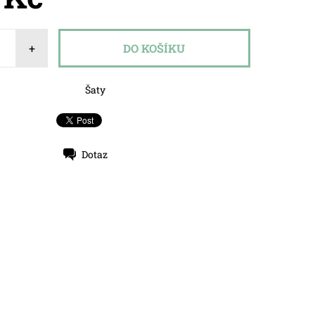
+
Šaty
Dotaz