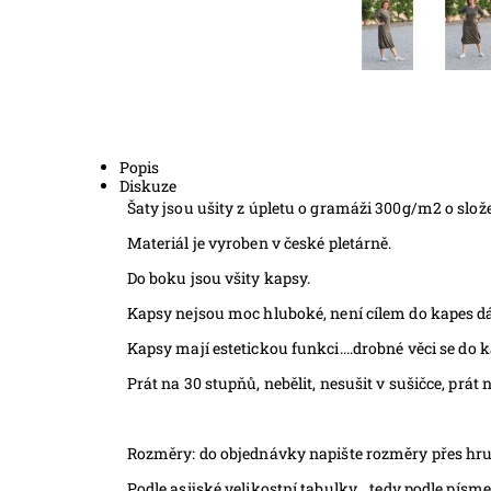
Popis
Diskuze
Šaty jsou ušity z úpletu o gramáži 300g/m2 o slo
Materiál je vyroben v české pletárně.
Do boku jsou všity kapsy.
Kapsy nejsou moc hluboké, není cílem do kapes dá
Kapsy mají estetickou funkci....drobné věci se do 
Prát na 30 stupňů, nebělit, nesušit v sušičce, prát 
Rozměry: do objednávky napište rozměry přes hrudní
Podle asijské velikostní tabulky....tedy podle písme