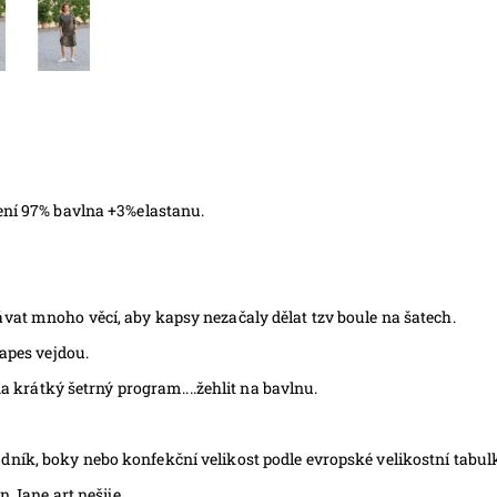
žení 97% bavlna +3%elastanu.
vat mnoho věcí, aby kapsy nezačaly dělat tzv boule na šatech.
kapes vejdou.
na krátký šetrný program....žehlit na bavlnu.
k, boky nebo konfekční velikost podle evropské velikostní tabulky..
n Jane art nešije.