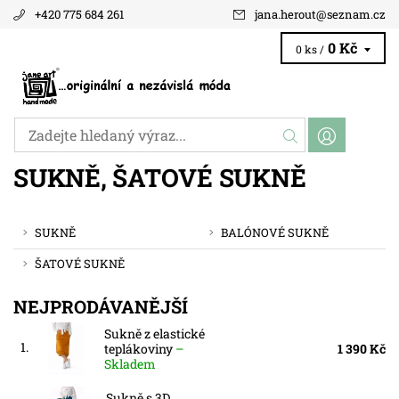
+420 775 684 261
jana.herout
@
seznam.cz
0 Kč
0 ks /
SUKNĚ, ŠATOVÉ SUKNĚ
SUKNĚ
BALÓNOVÉ SUKNĚ
ŠATOVÉ SUKNĚ
NEJPRODÁVANĚJŠÍ
Sukně z elastické
1.
teplákoviny
–
1 390 Kč
Skladem
Sukně s 3D