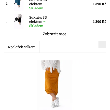
2.
efektem
–
1 390 Kč
Skladem
Sukně s 3D
3.
efektem
–
1 390 Kč
Skladem
Zobrazit více
6
položek celkem
Dostupnost:
Skladem
Kód:
5710