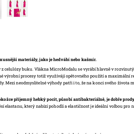
usnější materiály, jako je hedvábí nebo kašmír.
ný z celulózy buku. Vlákna MicroModalu se vyrábí hlavně v rozvinut
né výrobní procesy totiž využívájí opětovného použití a maximální r
y. Mezi neodmyslitelné výhody patři i to, že na konci svého života 
žce příjemný hebký pocit, působí antibakteriálně, je dobře prodyš
í elastanu, který nabízí pohodlí a elastičnost je ideální volbou pro