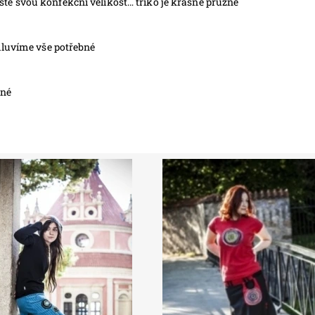
e svou konfekční velikost… triko je krásné pružné
mluvíme vše potřebné
utné