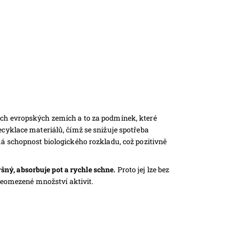
ých evropských zemích a to za podmínek, které
ecyklace materiálů, čímž se snižuje spotřeba
má schopnost biologického rozkladu, což pozitivně
ný, absorbuje pot a rychle schne.
Proto jej lze bez
 neomezené množství aktivit.