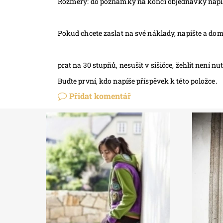
Rozměry: do poznámky na konci objednávky napišt
Pokud chcete zaslat na své náklady, napište a do
prat na 30 stupňů, nesušit v sišičce, žehlit není n
Buďte první, kdo napíše příspěvek k této položce.
Přidat komentář