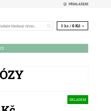
PŘIHLÁŠENÍ
0 ks /
0 Kč
KY
LÓZY
SKLADEM
 Kč