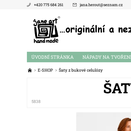
+420 775 684 261
jana.herout
@
seznam.cz
ÚVODNÍ STRÁNKA
NÁPADY NA TVOŘEN
E-SHOP
Šaty z bukové celulózy
ŠAT
5838