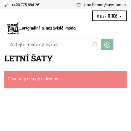
+420 775 684 261
jana.herout
@
seznam.cz
0 Kč
0 ks /
LETNÍ ŠATY
Záznamy nebyly nalezeny...