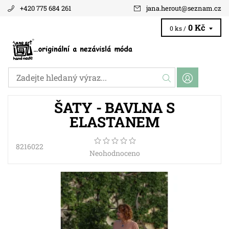
+420 775 684 261
jana.herout
@
seznam.cz
0 Kč
0 ks /
ŠATY - BAVLNA S
ELASTANEM
8216022
Neohodnoceno