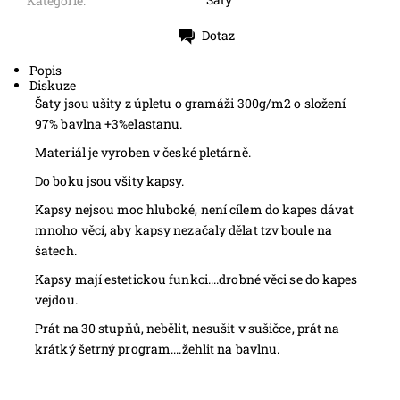
Kategorie:
Dotaz
Tisk
Popis
Diskuze
Šaty jsou ušity z úpletu o gramáži 300g/m2 o složení
97% bavlna +3%elastanu.
Materiál je vyroben v české pletárně.
Do boku jsou všity kapsy.
Kapsy nejsou moc hluboké, není cílem do kapes dávat
mnoho věcí, aby kapsy nezačaly dělat tzv boule na
šatech.
Kapsy mají estetickou funkci....drobné věci se do kapes
vejdou.
Prát na 30 stupňů, nebělit, nesušit v sušičce, prát na
krátký šetrný program....žehlit na bavlnu.