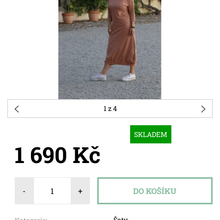
1
z 4
SKLADEM
1 690 Kč
-
+
Šaty