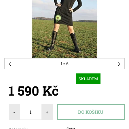
1
z 6
SKLADEM
1 590 Kč
-
+
Šaty