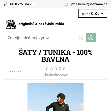
+420 775 684 261
jana.herout
@
seznam.cz
0 Kč
0 ks /
ŠATY / TUNIKA - 100%
BAVLNA
6799621
Neohodnoceno