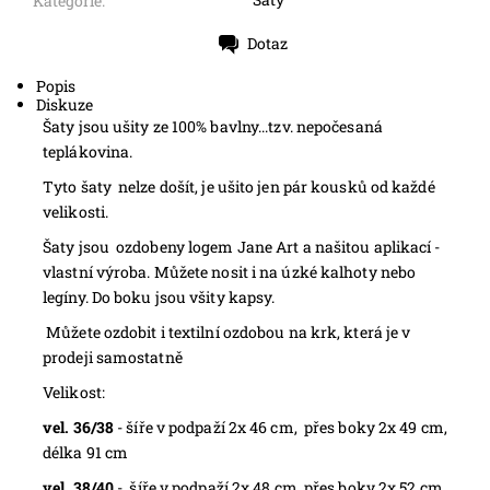
Kategorie:
Dotaz
Tisk
Popis
Diskuze
Šaty jsou ušity ze 100% bavlny...tzv. nepočesaná
teplákovina.
Tyto šaty nelze došít, je ušito jen pár kousků od každé
velikosti.
Šaty jsou ozdobeny logem Jane Art a našitou aplikací -
vlastní výroba. Můžete nosit i na úzké kalhoty nebo
legíny. Do boku jsou všity kapsy.
Můžete ozdobit i textilní ozdobou na krk, která je v
prodeji samostatně
Velikost:
vel. 36/38
- šíře v podpaží 2x 46 cm, přes boky 2x 49 cm,
délka 91 cm
vel. 38/40
- šíře v podpaží 2x 48 cm, přes boky 2x 52 cm,