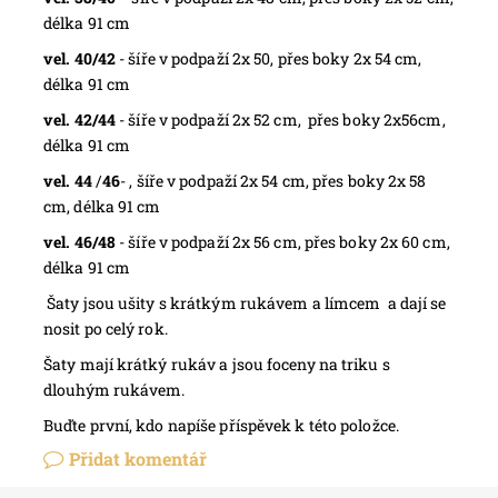
délka 91 cm
vel. 40/42
- šíře v podpaží 2x 50, přes boky 2x 54 cm,
délka 91 cm
vel. 42/44
- šíře v podpaží 2x 52 cm, přes boky 2x56cm,
délka 91 cm
vel. 44
/
46
- , šíře v podpaží 2x 54 cm, přes boky 2x 58
cm, délka 91 cm
vel. 46/48
- šíře v podpaží 2x 56 cm, přes boky 2x 60 cm,
délka 91 cm
Šaty jsou ušity s krátkým rukávem a límcem a dají se
nosit po celý rok.
Šaty mají krátký rukáv a jsou foceny na triku s
dlouhým rukávem.
Buďte první, kdo napíše příspěvek k této položce.
Přidat komentář