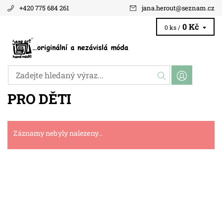
+420 775 684 261
jana.herout
@
seznam.cz
0 Kč
0 ks /
PRO DĚTI
Záznamy nebyly nalezeny...