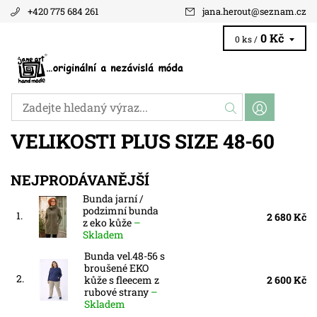
+420 775 684 261
jana.herout
@
seznam.cz
0 Kč
0 ks /
VELIKOSTI PLUS SIZE 48-60
NEJPRODÁVANĚJŠÍ
Bunda jarní /
podzimní bunda
1.
2 680 Kč
z eko kůže
–
Skladem
Bunda vel.48-56 s
broušené EKO
2.
kůže s fleecem z
2 600 Kč
rubové strany
–
Skladem