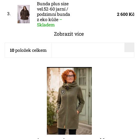
Bunda plus size
vel.52-60 jarní /
3.
podzimní bunda
2 600 Kč
z eko kůže
–
Skladem
Zobrazit více
10
položek celkem
Dostupnost:
Skladem
Kód:
5841