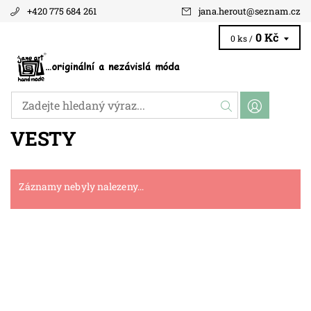
+420 775 684 261
jana.herout
@
seznam.cz
0 Kč
0 ks /
VESTY
Záznamy nebyly nalezeny...