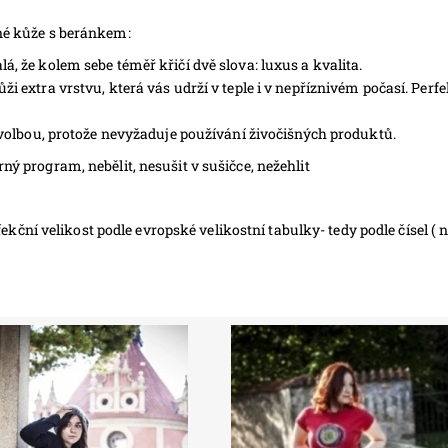
ené kůže s beránkem:
á, že kolem sebe téměř křičí dvě slova: luxus a kvalita.
ži extra vrstvu, která vás udrží v teple i v nepříznivém počasí. Perfe
u volbou, protože nevyžaduje používání živočišných produktů.
ný program, nebělit, nesušit v sušičce, nežehlit
ní velikost podle evropské velikostní tabulky- tedy podle čísel ( 