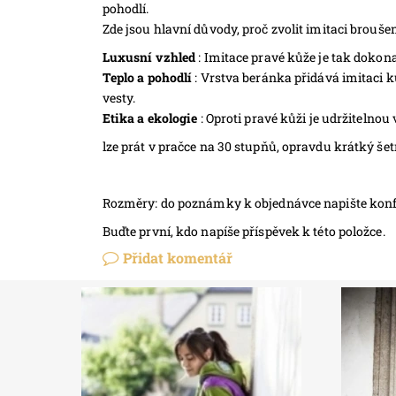
pohodlí.
Zde jsou hlavní důvody, proč zvolit imitaci brouš
Luxusní vzhled
: Imitace pravé kůže je tak dokonal
Teplo a pohodlí
: Vrstva beránka přidává imitaci ků
vesty.
Etika a ekologie
: Oproti pravé kůži je udržitelno
lze prát v pračce na 30 stupňů, opravdu krátký šetr
Rozměry: do poznámky k objednávce napište konfekč
Buďte první, kdo napíše příspěvek k této položce.
Přidat komentář