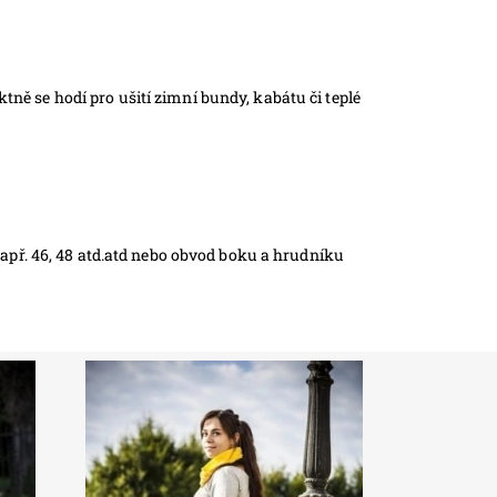
ktně se hodí pro ušití zimní bundy, kabátu či teplé
např. 46, 48 atd.atd nebo obvod boku a hrudníku