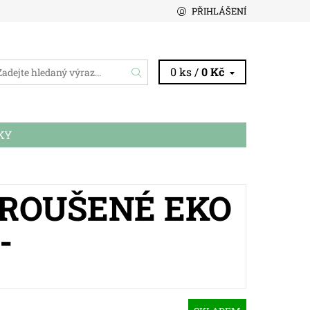
PŘIHLÁŠENÍ
0 ks /
0 Kč
KY
 BROUŠENÉ EKO
-