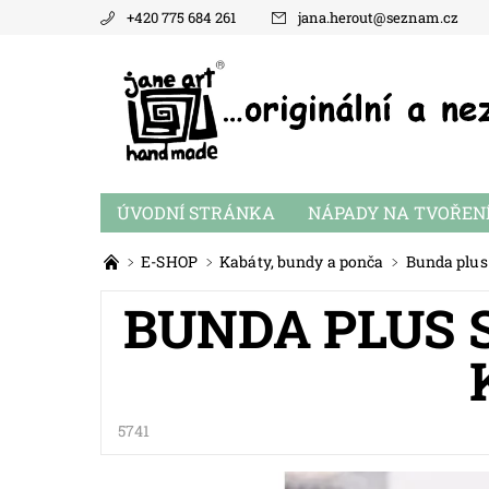
+420 775 684 261
jana.herout
@
seznam.cz
ÚVODNÍ STRÁNKA
NÁPADY NA TVOŘEN
E-SHOP
Kabáty, bundy a ponča
Bunda plus 
BUNDA PLUS S
5741