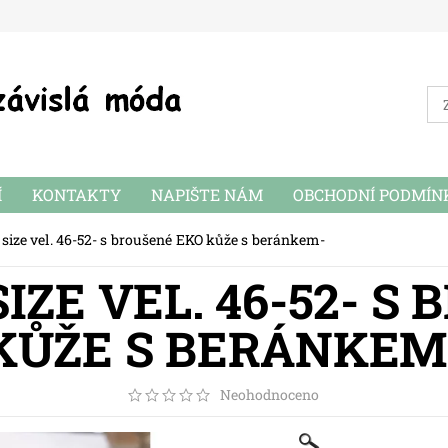
Í
KONTAKTY
NAPIŠTE NÁM
OBCHODNÍ PODMÍN
size vel. 46-52- s broušené EKO kůže s beránkem-
IZE VEL. 46-52- S
KŮŽE S BERÁNKEM
Neohodnoceno