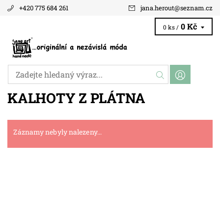
+420 775 684 261
jana.herout
@
seznam.cz
0 Kč
0 ks /
KALHOTY Z PLÁTNA
Záznamy nebyly nalezeny...