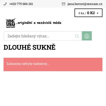
+420 775 684 261
jana.herout
@
seznam.cz
0 Kč
0 ks /
DLOUHÉ SUKNĚ
Záznamy nebyly nalezeny...