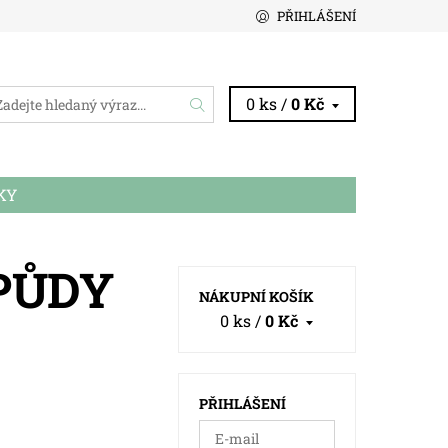
PŘIHLÁŠENÍ
0 ks /
0 Kč
KY
PŮDY
NÁKUPNÍ KOŠÍK
0 ks
/
0 Kč
PŘIHLÁŠENÍ