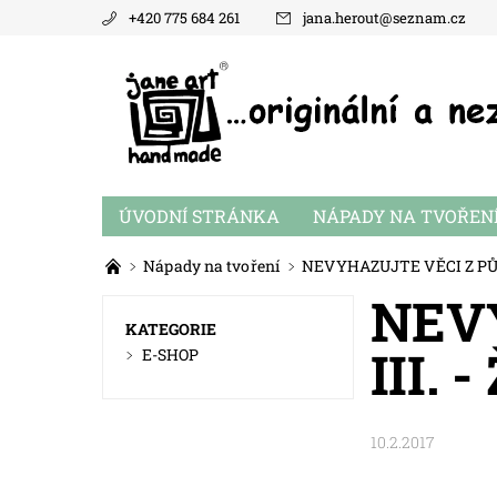
+420 775 684 261
jana.herout
@
seznam.cz
ÚVODNÍ STRÁNKA
NÁPADY NA TVOŘEN
Nápady na tvoření
NEVYHAZUJTE VĚCI Z PŮDY 
NEV
KATEGORIE
III. -
E-SHOP
10.2.2017