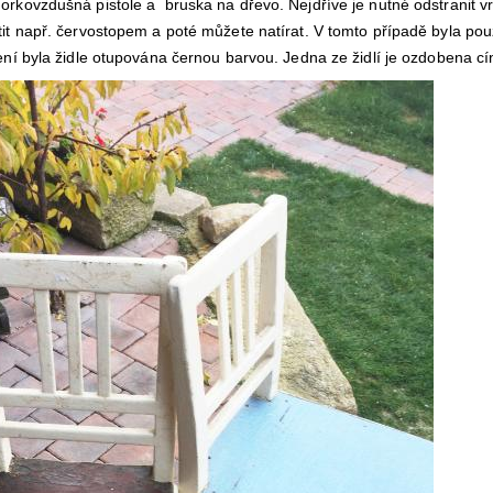
orkovzdušná pistole a bruska na dřevo. Nejdříve je nutné odstranit vr
tit např. červostopem a poté můžete natírat. V tomto případě byla po
ření byla židle otupována černou barvou. Jedna ze židlí je ozdobena cín