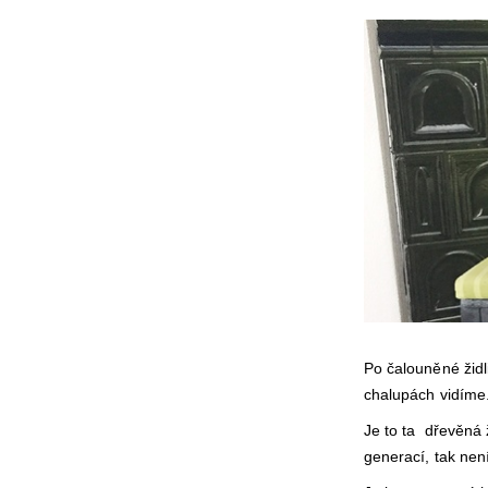
Po čalouněné židli
chalupách vidíme
Je to ta dřevěná ži
generací, tak nen