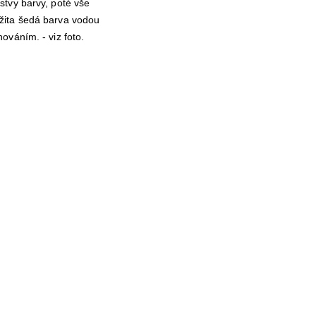
stvy barvy, poté vše
užita šedá barva vodou
ováním. - viz foto.