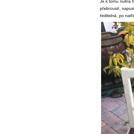
Je k tomu nutná h
přebrousit, napus
ředitelná, po nat