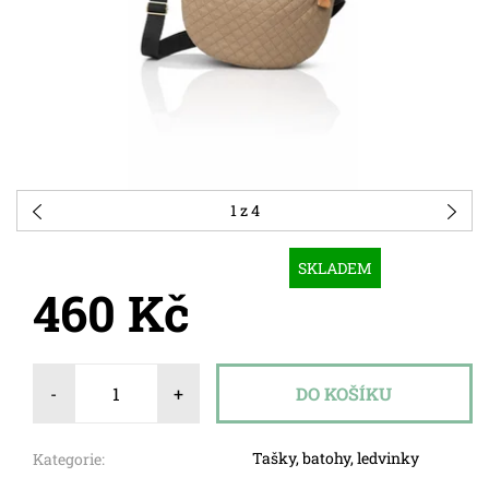
1
z 4
SKLADEM
460 Kč
-
+
Tašky, batohy, ledvinky
Kategorie: