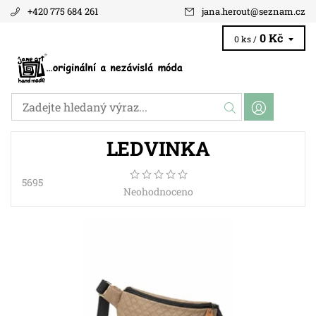
+420 775 684 261
jana.herout
@
seznam.cz
0 Kč
0 ks /
LEDVINKA
5695
Neohodnoceno