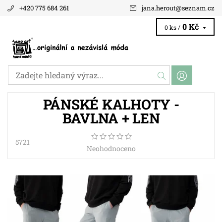
+420 775 684 261
jana.herout
@
seznam.cz
0 Kč
0 ks /
PÁNSKÉ KALHOTY -
BAVLNA + LEN
5721
Neohodnoceno