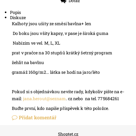
Dotaz
Tisk
Popis
Diskuze
Kalhoty jsou ušity ze směsi bavlna+ len
Do boku jsou všity kapsy, v pase je široká guma
Nabízím ve vel. M, L, XL
prat v pračce na 30 stupňů krátký šetrný program
žehlit na bavlnu
gramáž 160g/m2… látka se hodí na jaro/léto
Pokud si s objednávkou nevíte rady, kdykoliv pište na e-
mail:
jana.herout@seznam
. cz nebo na tel. 775684261
Buďte první, kdo napíše příspěvek k této položce.
Přidat komentář
Shoptet.cz