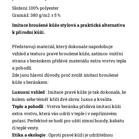
Složení: 100% polyester
Gramáž: 380 g/m2 ± 5 %
Imitace broušené kůže stylová a praktická alternativa
k přírodní kůži.
Představuji materiál, který dokonale napodobuje
vzhled a texturu pravé broušené kůže, zatímco vnitřní
strana s beránkem přidává materiálu extra vrstvu tepla
a pohodlí.
Zde jsou hlavní důvody, proč zvolit imitaci broušené
kůže s beránkem:
Luxusní vzhled
: Imitace pravé kůže je tak dokonalá, že
kolem sebe téměř křičí dvě slova: luxus a kvalita.
Teplo a pohodlí
: Vrstva beránka přidává imitaci kůži
extra vrstvu, která vás udrží v teple i v nepříznivém
počasí. Perfektně se hodí pro ušití zimní bundy, kabátu
či teplé vesty.
Etika a ekologie
: Oproti pravé kůži je udržitelnou