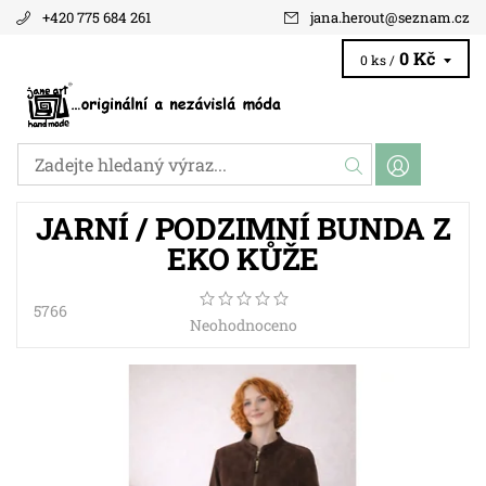
+420 775 684 261
jana.herout
@
seznam.cz
0 Kč
0 ks /
JARNÍ / PODZIMNÍ BUNDA Z
EKO KŮŽE
5766
Neohodnoceno