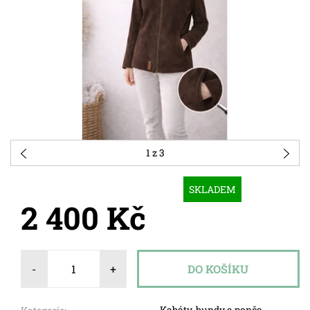
1
z 3
SKLADEM
2 400 Kč
-
+
Kabáty, bundy a ponča