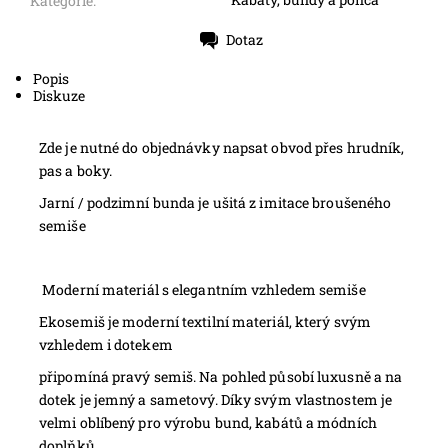
Kategorie:
Dotaz
Tisk
Popis
Diskuze
Zde je nutné do objednávky napsat obvod přes hrudník,
pas a boky.
Jarní / podzimní bunda je ušitá z imitace broušeného
semiše
Moderní materiál s elegantním vzhledem semiše
Ekosemiš je moderní textilní materiál, který svým
vzhledem i dotekem
připomíná pravý semiš. Na pohled působí luxusně a na
dotek je jemný a
sametový. Díky svým vlastnostem je
velmi oblíbený pro výrobu bund,
kabátů a módních
doplňků.