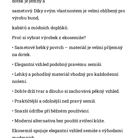
dotek je jemný a
sametový. Díky svým vlastnostem je velmi oblíbený pro
výrobu bund,
kabátů a módních doplňků.
Proč si vybrat výrobek z ekosemiše?
•
Sametově hebký povrch – materiál je velmi příjemný
na dotek.
•
Elegantní vzhled podobný pravému semiši.
•
Lehký a pohodlný materiál vhodný pro každodenní
nošení.
•
Dobře drží tvar a dlouho si zachovává pěkný vzhled.
•
Praktičtější a odolnější než pravý semiš.
•
Snazší údržba při běžném používání.
•
Moderní alternativa bez použití zvířecí kůže.
Ekosemiš spojuje elegantní vzhled semiše s výhodami
moderních