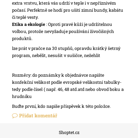
extra vrstvu, která vás udrží v teple i v nepříznivém
počasí. Perfektně se hodí pro ušití zimní bundy, kabátu
či teplé vesty.
Etika a ekologie
: Oproti pravé kůži je udržitelnou
volbou, protože nevyžaduje používání živočišných
produktů.
lze prát v pračce na 30 stupňů, opravdu krátký šetrný
program, nebělit, nesušit v sušičce, nežehlit
Rozměry: do poznámky k objednávce napište
konfekční velikost podle evropské velikostní tabulky-
tedy podle čísel ( např. 46, 48 atd.atd nebo obvod boku a
hrudníku
Buďte první, kdo napíše příspěvek k této položce.
Přidat komentář
Shoptet.cz