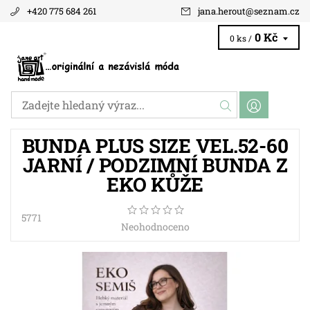
+420 775 684 261
jana.herout
@
seznam.cz
0 Kč
0 ks /
BUNDA PLUS SIZE VEL.52-60
JARNÍ / PODZIMNÍ BUNDA Z
EKO KŮŽE
5771
Neohodnoceno