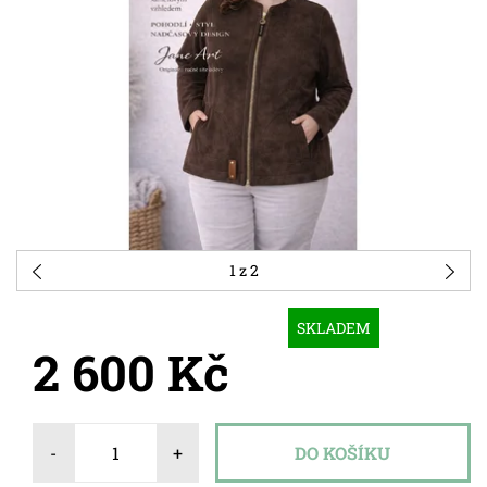
1
z 2
SKLADEM
2 600 Kč
-
+