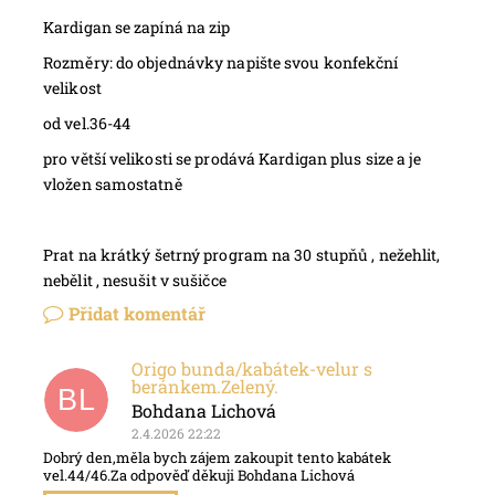
Kardigan se zapíná na zip
Rozměry: do objednávky napište svou konfekční
velikost
od vel.36-44
pro větší velikosti se prodává Kardigan plus size a je
vložen samostatně
Prat na krátký šetrný program na 30 stupňů , nežehlit,
nebělit , nesušit v sušičce
Přidat komentář
Origo bunda/kabátek-velur s
beránkem.Zelený.
BL
Bohdana Lichová
2.4.2026 22:22
Dobrý den,měla bych zájem zakoupit tento kabátek
vel.44/46.Za odpověď děkuji Bohdana Lichová