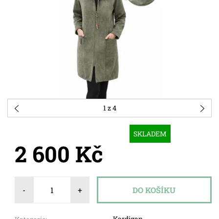
1
z 4
SKLADEM
2 600 Kč
-
+
Kardigan