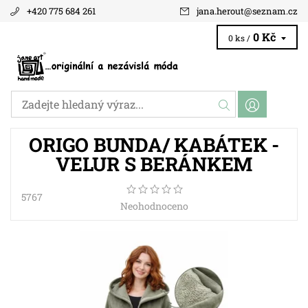
+420 775 684 261
jana.herout
@
seznam.cz
0 Kč
0 ks /
ORIGO BUNDA/ KABÁTEK -
VELUR S BERÁNKEM
5767
Neohodnoceno