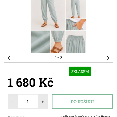
1
z 2
SKLADEM
1 680 Kč
-
+
Kalhoty, kraťasy, 3/4 kalhoty