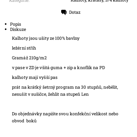
Kategorie:
Dotaz
Tisk
Popis
Diskuze
Kalhoty jsou ušity ze 100% bavlny
ležérní střih
Gramáž 210g/m2
v pase v ZD je všitá guma + zip a knoflík na PD
kalhoty mají vyšší pas
prát na krátký šetrný program na 30 stupňů, nebělit,
nesušit v sušičce, žehlit na stupeň Len
Do objednávky napište svou konfekční velikost nebo
obvod boků