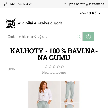
+420 775 684 261
jana.herout
@
seznam.cz
0 Kč
0 ks /
KALHOTY - 100 % BAVLNA-
NA GUMU
5836
Neohodnoceno