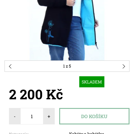
1
z 5
SKLADEM
2 200 Kč
-
+
Kabáty a kabátky