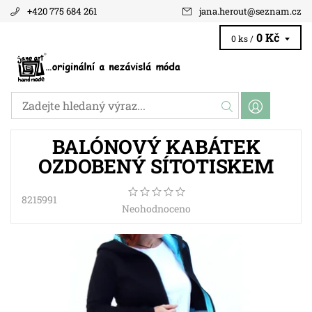
+420 775 684 261
jana.herout
@
seznam.cz
0 Kč
0 ks /
BALÓNOVÝ KABÁTEK
OZDOBENÝ SÍTOTISKEM
8215991
Neohodnoceno