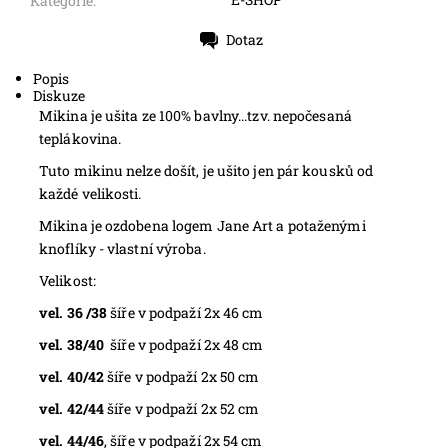
Kategorie:
Dotaz
Tisk
Popis
Diskuze
Mikina je ušita ze 100% bavlny...tzv. nepočesaná
teplákovina.
Tuto mikinu nelze došít, je ušito jen pár kousků od
každé velikosti.
Mikina je ozdobena logem Jane Art a potaženými
knoflíky - vlastní výroba.
Velikost:
vel. 36 /38
šíře v podpaží 2x 46 cm
vel. 38/40
šíře v podpaží 2x 48 cm
vel. 40/42
šíře v podpaží 2x 50 cm
vel. 42/44
šíře v podpaží 2x 52 cm
vel. 44/46
, šíře v podpaží 2x 54 cm