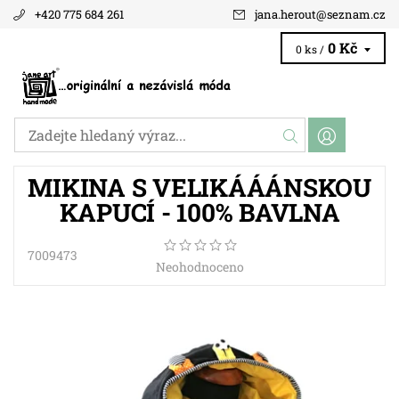
+420 775 684 261
jana.herout
@
seznam.cz
0 Kč
0 ks /
MIKINA S VELIKÁÁÁNSKOU
KAPUCÍ - 100% BAVLNA
7009473
Neohodnoceno