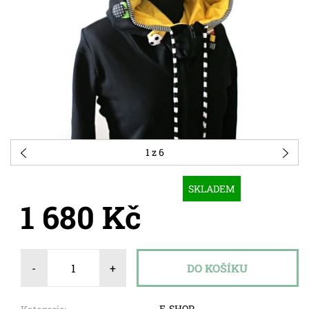
1
z 6
SKLADEM
1 680 Kč
-
+
E-SHOP