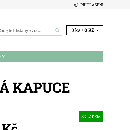
PŘIHLÁŠENÍ
0 ks /
0 Kč
KY
KÁ KAPUCE
SKLADEM
 Kč