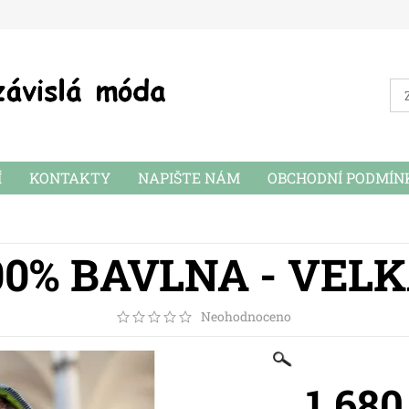
Í
KONTAKTY
NAPIŠTE NÁM
OBCHODNÍ PODMÍN
00% BAVLNA - VEL
Neohodnoceno
1 680