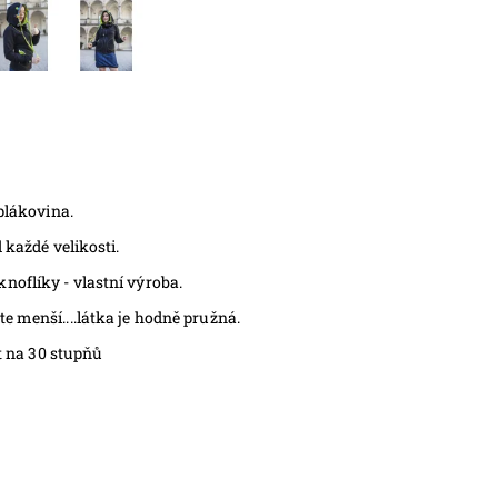
eplákovina.
 každé velikosti.
noflíky - vlastní výroba.
e menší....látka je hodně pružná.
át na 30 stupňů