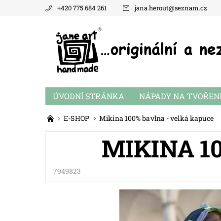
+420 775 684 261
jana.herout
@
seznam.cz
ÚVODNÍ STRÁNKA
NÁPADY NA TVOŘEN
E-SHOP
Mikina 100% bavlna - velká kapuce
MIKINA 1
7949823