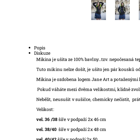
Popis
Diskuze
Mikina je ušita ze 100% bavlny...tzv. nepočesaná t
Tuto mikinu nelze došít, je ušito jen pár kousků od
Mikina je ozdobena logem Jane Art a potaženými k
Pokud váháte mezi dvěma velikostmi, klidně zvolt
Nebělit, neusušit v sušičce, chemicky nečistit, pr
Velikost:
vel. 36 /38
šíře v podpaží 2x 46 cm
vel. 38/40
šíře v podpaží 2x 48 cm
vel. 40/42
šíře v podpaží 2x 50