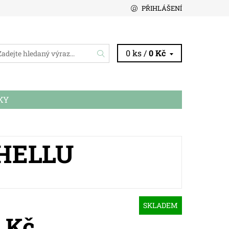
PŘIHLÁŠENÍ
0 ks /
0 Kč
KY
HELLU
SKLADEM
0 Kč