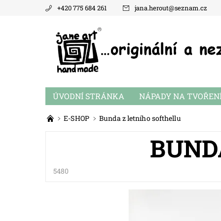
+420 775 684 261
jana.herout
@
seznam.cz
ÚVODNÍ STRÁNKA
NÁPADY NA TVOŘEN
E-SHOP
Bunda z letního softhellu
BUND
5480