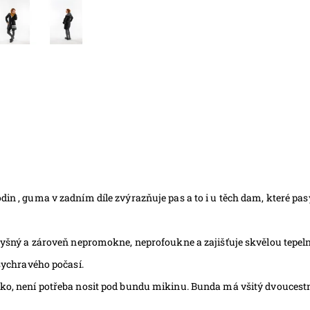
odin , guma v zadním díle zvýrazňuje pas a to i u těch dam, které pa
odyšný a zároveň nepromokne, neprofoukne a zajišťuje skvělou tepeln
 sychravého počasí.
ko, není potřeba nosit pod bundu mikinu. Bunda má všitý dvoucestný 