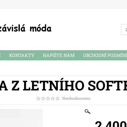
Í
KONTAKTY
NAPIŠTE NÁM
OBCHODNÍ PODMÍN
A Z LETNÍHO SOFT
Neohodnoceno
2 40