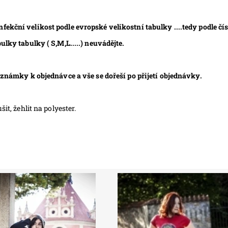
kční velikost podle evropské velikostní tabulky ....tedy podle čísel
ulky tabulky ( S,M,L.....) neuvádějte.
poznámky k objednávce a vše se dořeší po přijetí objednávky.
it, žehlit na polyester.