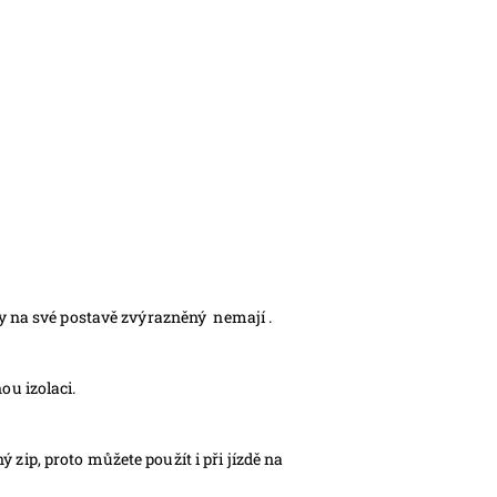
sy na své postavě zvýrazněný nemají .
ou izolaci.
zip, proto můžete použít i při jízdě na