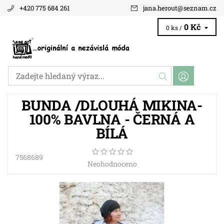
+420 775 684 261
jana.herout
@
seznam.cz
0 Kč
0 ks /
BUNDA /DLOUHÁ MIKINA-
100% BAVLNA - ČERNÁ A
BÍLÁ
7568689
Neohodnoceno