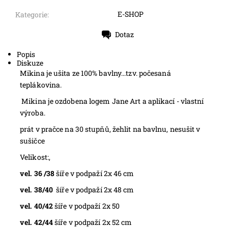
E-SHOP
Kategorie:
Dotaz
Tisk
Popis
Diskuze
Mikina je ušita ze 100% bavlny...tzv. počesaná
teplákovina.
Mikina je ozdobena logem Jane Art a aplikací - vlastní
výroba.
prát v pračce na 30 stupňů, žehlit na bavlnu, nesušit v
sušičce
Velikost:,
vel. 36 /38
šíře v podpaží 2x 46 cm
vel. 38/40
šíře v podpaží 2x 48 cm
vel. 40/42
šíře v podpaží 2x 50
vel. 42/44
šíře v podpaží 2x 52 cm