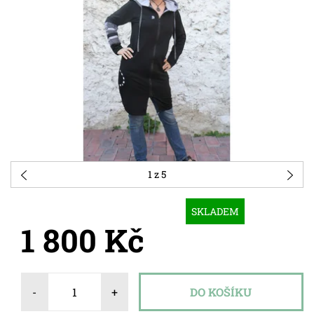
1
z 5
SKLADEM
1 800 Kč
-
+