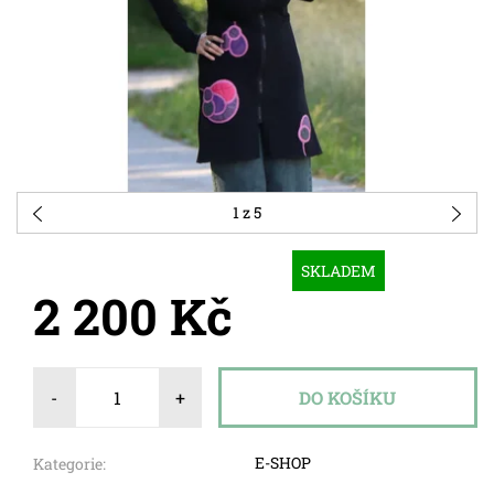
1
z 5
SKLADEM
2 200 Kč
-
+
E-SHOP
Kategorie: