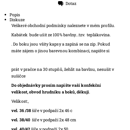
Dotaz
Tisk
Popis
Diskuze
Veškeré obchodní podmínky naleznete v mém profilu.
Kabátek bude ušit ze 100% bavlny...tzv. teplákovina.
. Do boku jsou všity kapsy a zapíná se na zip. Pokud
máte zájem o jinou barevnou kombinaci, napište si
prát v pračce na 30 stupňů, žehlit na bavlnu, nesušit v
sušičce
Do objednávky prosím napište vaší konfekční
velikost, obvod hrudníku a boků, děkuji
.
Velikost:,
vel. 36 /38
šíře v podpaží 2x 46 c
vel. 38/40
šíře v podpaží 2x 48 cm
vel. 40/42
šíře v podpaží 2x 50