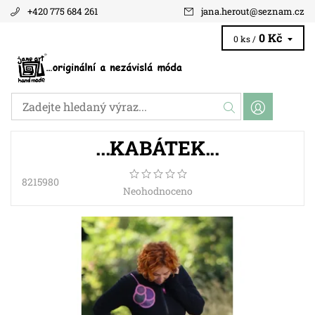
+420 775 684 261
jana.herout
@
seznam.cz
0 Kč
0 ks /
...KABÁTEK...
8215980
Neohodnoceno