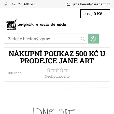
+420 775 684 261
jana.herout
@
seznam.cz
0 Kč
0 ks /
NÁKUPNÍ POUKAZ 500 KČ U
PRODEJCE JANE ART
8011277
Neohodnoceno