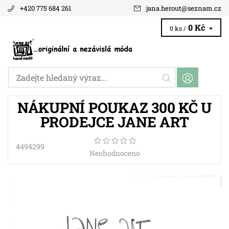
+420 775 684 261
jana.herout
@
seznam.cz
0 Kč
0 ks /
NÁKUPNÍ POUKAZ 300 KČ U
PRODEJCE JANE ART
4494299
Neohodnoceno