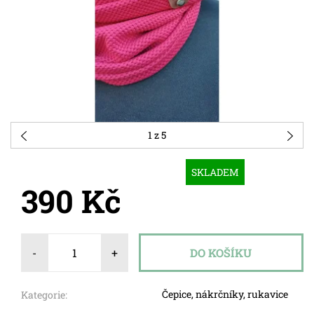
1
z 5
SKLADEM
390 Kč
-
+
Čepice, nákrčníky, rukavice
Kategorie: