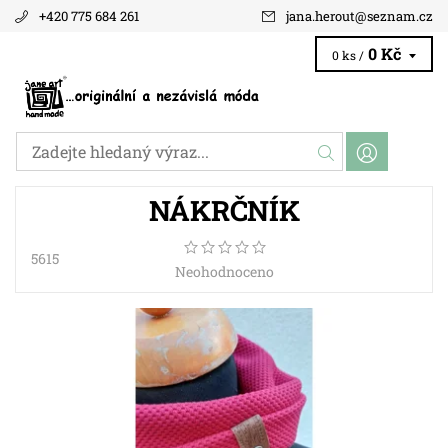
+420 775 684 261
jana.herout
@
seznam.cz
0 Kč
0 ks /
NÁKRČNÍK
5615
Neohodnoceno