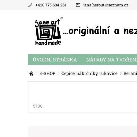
+420 775 684 261
jana.herout
@
seznam.cz
ÚVODNÍ STRÁNKA
NÁPADY NA TVOŘEN
E-SHOP
Čepice, nákrčníky, rukavice
Berani
5700