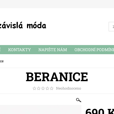
Í
KONTAKTY
NAPIŠTE NÁM
OBCHODNÍ PODMÍN
ce
BERANICE
Neohodnoceno
690 