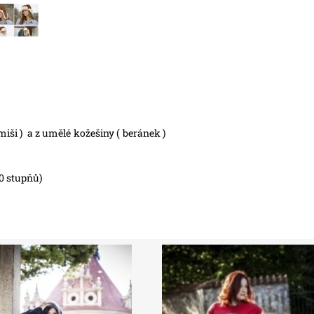
miši ) a z umělé kožešiny ( beránek )
0 stupňů)