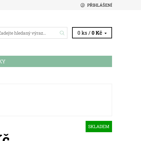
PŘIHLÁŠENÍ
0 ks /
0 Kč
KY
SKLADEM
Kč