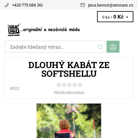
+420 775 684 261
jana.herout
@
seznam.cz
0 Kč
0 ks /
DLOUHÝ KABÁT ZE
SOFTSHELLU
4932
Neohodnoceno