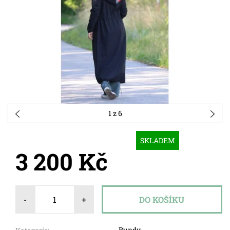
1
z 6
SKLADEM
3 200 Kč
-
+
Bundy