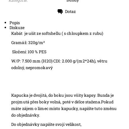
Kategorie:
Dotaz
Tisk
Popis
Diskuze
Kabát je ušit ze softshellu ( s chloupkem z rubu)
Gramáž: 320g/m²
Složení: 100 % PES
W/P: 7.500 mm (H2O) CDI: 2.000 g/(m2*24h)
, větru
odolný, nepromokavý
Kapucka je dvojitá, do boku jsou všity kapsy. Bunda je
projmutá přes boky volná, poté v délce stažena.Pokud
máte zájem o límec místo kapucky, napište tuto změnu
do objednávky.
Do objednávky napište svojí velikost,