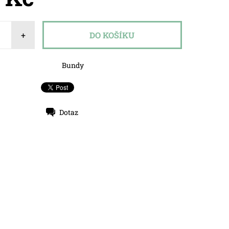
+
Bundy
Dotaz