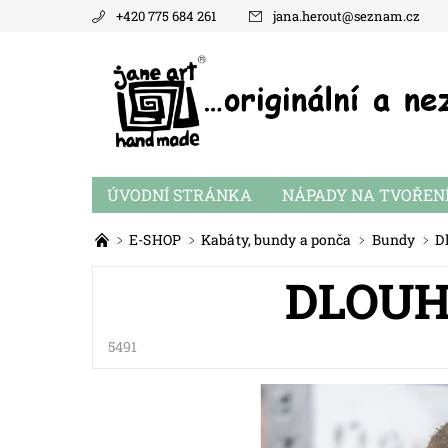
+420 775 684 261
jana.herout
@
seznam.cz
ÚVODNÍ STRÁNKA
NÁPADY NA TVOŘEN
E-SHOP
Kabáty, bundy a ponča
Bundy
D
DLOUH
5491