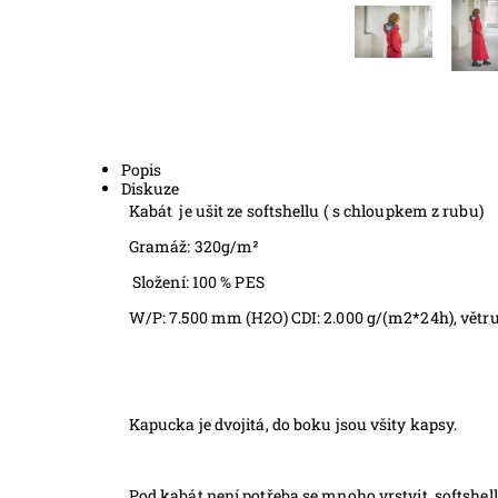
Popis
Diskuze
Kabát je ušit ze softshellu ( s chloupkem z rubu)
Gramáž: 320g/m²
Složení: 100 % PES
W/P: 7.500 mm (H2O) CDI: 2.000 g/(m2*24h)
, vět
Kapucka je dvojitá, do boku jsou všity kapsy.
Pod kabát není potřeba se mnoho vrstvit, softshell 