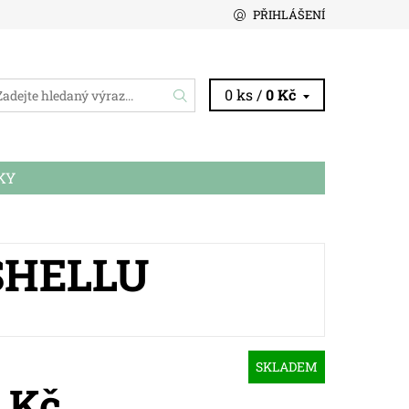
PŘIHLÁŠENÍ
0 ks /
0 Kč
KY
SHELLU
SKLADEM
 Kč