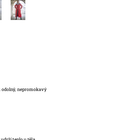
ru odolný, nepromokavý
udrží teplo u těla.