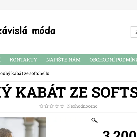
Í
KONTAKTY
NAPIŠTE NÁM
OBCHODNÍ PODMÍN
louhý kabát ze softshellu
Ý KABÁT ZE SOFT
Neohodnoceno
3 200