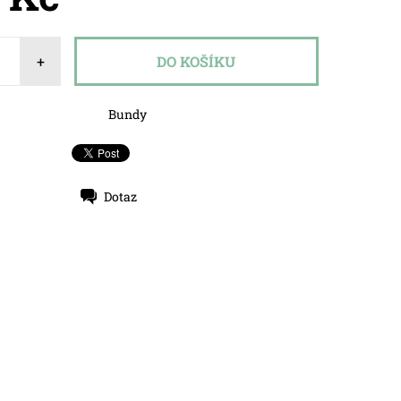
+
Bundy
Dotaz