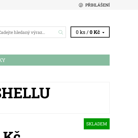
PŘIHLÁŠENÍ
0 ks /
0 Kč
KY
SHELLU
SKLADEM
 Kč