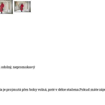
ru odolný, nepromokavý
da je projmutá přes boky volná, poté v délce stažena.Pokud máte zá