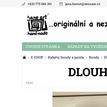
+420 775 684 261
jana.herout
@
seznam.cz
ÚVODNÍ STRÁNKA
NÁPADY NA TVOŘEN
E-SHOP
Kabáty, bundy a ponča
Bundy
D
DLOUH
5490