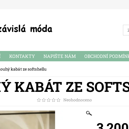
Í
KONTAKTY
NAPIŠTE NÁM
OBCHODNÍ PODMÍN
louhý kabát ze softshellu
Ý KABÁT ZE SOFT
Neohodnoceno
3 200