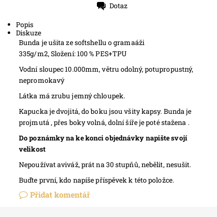
Dotaz
Tisk
Popis
Diskuze
Bunda je ušita ze softshellu o gramaáži
335g/m2,
Složení: 100 % PES+TPU
Vodní sloupec 10.000mm, větru odolný, potupropustný,
nepromokavý
Látka má zrubu jemný chloupek.
Kapucka je dvojitá, do boku jsou všity kapsy. Bunda je
projmutá , přes boky volná, dolní šíře je poté stažena .
Do poznámky na ke konci objednávky napište svojí
velikost
Nepoužívat aviváž, prát na 30 stupňů, nebělit, nesušit.
Buďte první, kdo napíše příspěvek k této položce.
Přidat komentář