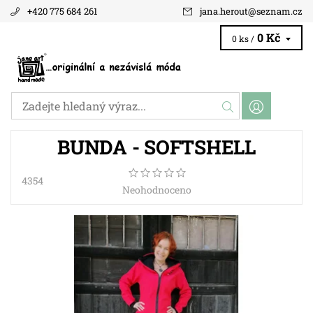
+420 775 684 261
jana.herout
@
seznam.cz
0 Kč
0 ks /
BUNDA - SOFTSHELL
4354
Neohodnoceno