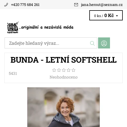
+420 775 684 261
jana.herout
@
seznam.cz
0 Kč
0 ks /
BUNDA - LETNÍ SOFTSHELL
5431
Neohodnoceno