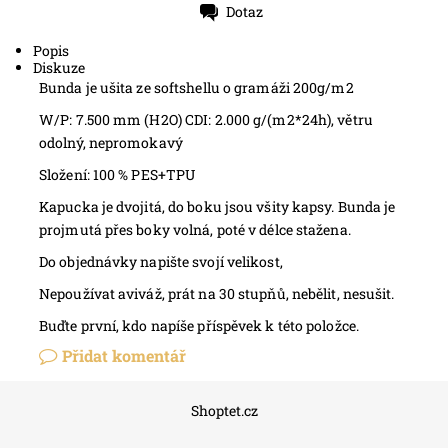
Dotaz
Tisk
Popis
Diskuze
Bunda je ušita ze softshellu o gramáži 200g/m2
W/P: 7.500 mm (H2O) CDI: 2.000 g/(m2*24h)
, větru
odolný, nepromokavý
Složení: 100 % PES+TPU
Kapucka je dvojitá, do boku jsou všity kapsy. Bunda je
projmutá přes boky volná, poté v délce stažena.
Do objednávky napište svojí velikost,
Nepoužívat aviváž, prát na 30 stupňů, nebělit, nesušit.
Buďte první, kdo napíše příspěvek k této položce.
Přidat komentář
Shoptet.cz